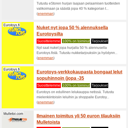
Autodoc.fi
Tarvik
edullis
Suositt
Löydät ny
varaosia 
(
enemma
Cellinea.com
Tyytyv