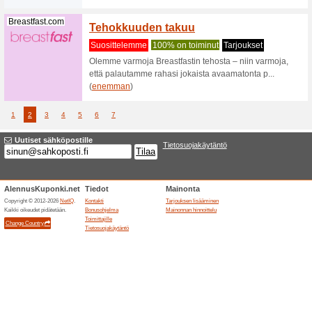
Airbaltic.com
Gran C
Baltici
Suositt
Tutustu A
lennähdä 
(
enemma