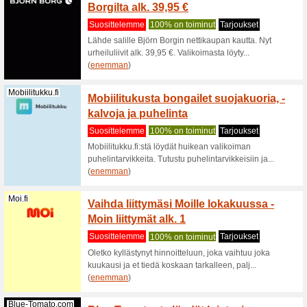
Na-Kd.com
Hyödyn
Suositt
Tilaa uut
ja hyödyn
Lufthansa.com
Sisään