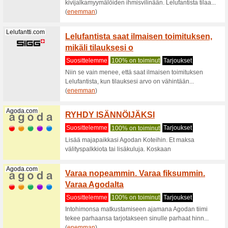
Tallink.com
Lataa T
ja Club
Suositt
Nyt voit 
mobiiliso
(
enemma
Cigbest.com