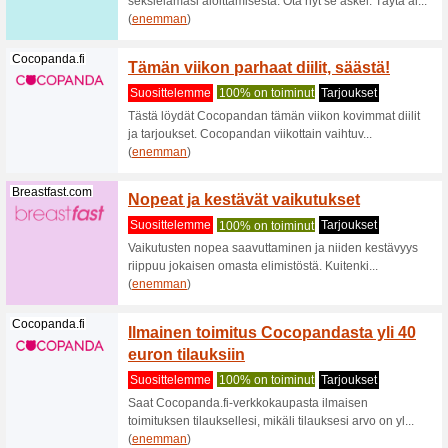
Saat nyt j
(
enemma
Autodoc.fi
Autodo
ostoks
Suositt
Autodoc.
ostoksist