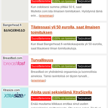
Suositt
Olet jo t
taistella 
Autodoc.fi
Suuri 
säästä
Suositt
Autodoc.f