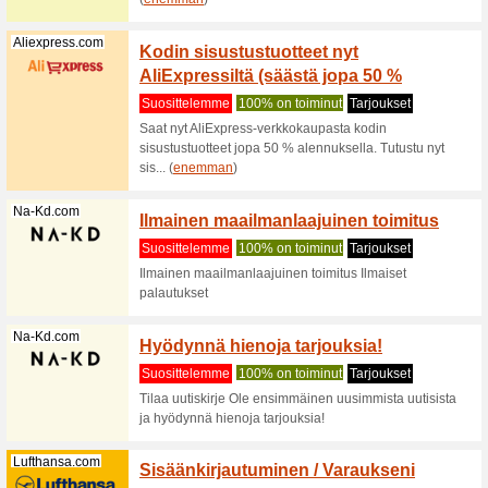
Uutiset
Suositt
Liity onl
uutisia t
Akkukauppa.com
Hanki 
porak
Suositt