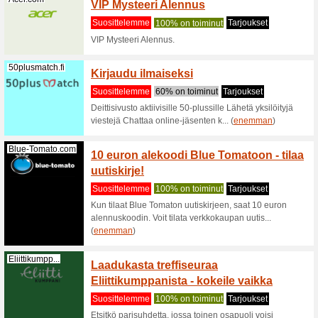
(
enemma
Agoda.com
Agodan
alekood
Suositt
Klikkaama
ajankohta
(
enemma