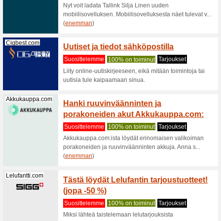
Suodattaa:
Järjeste
Suositeltava tarjouk
Cigbest.com
3 kuu
Suositt
Ellei tuot
kuukautta