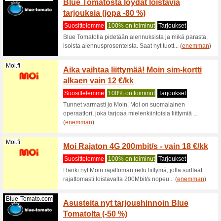
Suositt
Tarkista 
varaustie
Matkapojat.fi
Matkap
suosik
Suositt
Jos halua