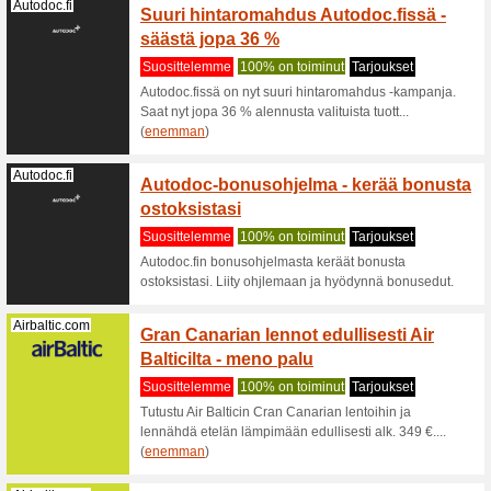
Varaa 
Suositt
Intohimo
tekee par
(
enemma
Aliexpress.com
Kodin 
AliExp