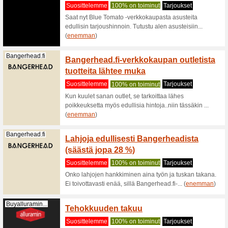
etsit edul
Matkapojat.fi
Lähde 
kanssa 
Suositt
Matkapoja
Tutustu ka