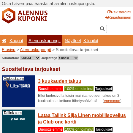
Osta halvempaa. Säästä ra
Kaupat
Alennuskupo
Etusivu
>
Alennuskupongit
>