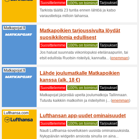
Akkukaup
porakonei
(
enemma
Lelufantti.com
Tästä 
(jopa 
Suositt
Miksi läh