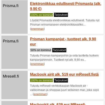
Mytrendyphon...
MyTren
omat 
Suositt
Haluaisit
Nyt se o
(
enemma