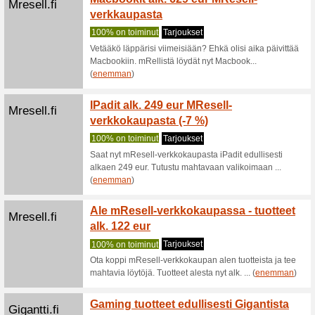
Mytrendyphon...
Käytet
alennu
Suositt
Puhelinta
MyTrendy
(
enemma
Macpiste.fi
Älykot