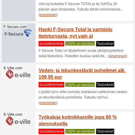
Suositt
Alennus 
Microsoft.com
Tammia
nappaa
Suositt
Microsoft
tuotteita