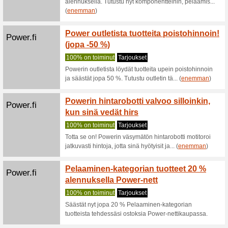
Suositt
Saat Surf
alennuksel
Lenovo.com
Lenovo
Suositt
Mietitkö, 
viikolla. 