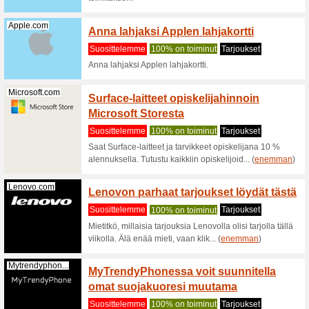
Tutustu e
valikoima
(
enemma
Akkukauppa.com
Hanki 
porak
Suositt
Akkukaup