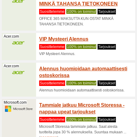
Jimms.fi
Jimms
kodinel
Suositt
Jimms on 
Verkkoka
pelaamise