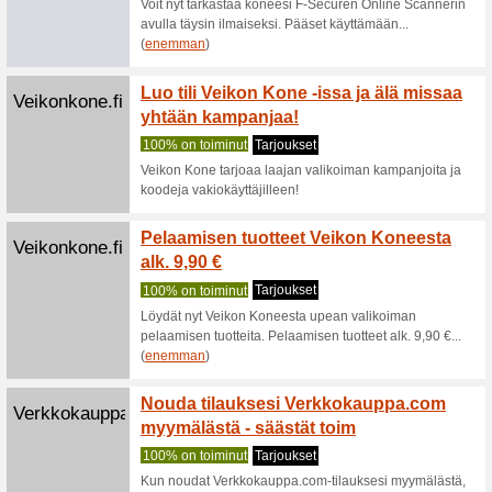
Suositt
Tutustu n
vilisee t
(
enemma
Lenovo.com
Vianets
Suositt
Vianetsin