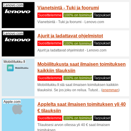
tarjous
Suositt
Mietitkö, 
tarjolla t
Estore.nu
Pelaam
eStore
Suositt