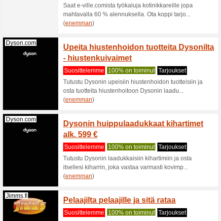
(
enemma
Jbl.com
Urheil
JBL-v
Suositt
Löydät J
loistavin
(
enemma