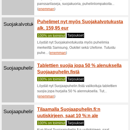
Mobiilitu
tilauksiis
Apple.com
Applel
€ tilau
Suositt
Tilaukses
toimituks