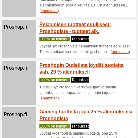
Apple.com
Anna l
Suositt
Anna lahj
Microsoft.com
Surface
Micros