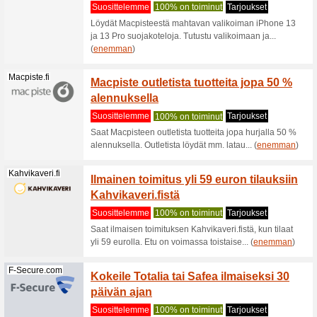
Acer.com
VIP My
Suositt
VIP Myste
Acer.com
Alennu
ostosk