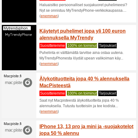
porakonei
(
enemma
Acer.com
OFFIC
MINK
Suositt
OFFICE 
TAHANSA