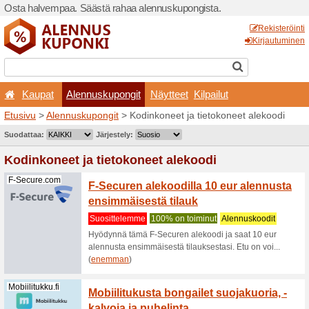
Osta halvempaa. Säästä ra
Kaupat
Alennuskupo
Etusivu
>
Alennuskupongit
>