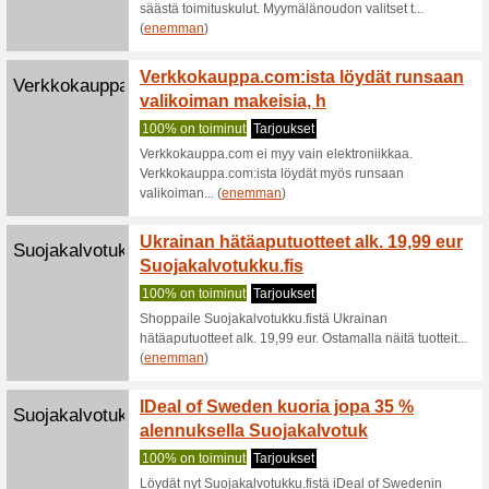
Lenovo.com
Ajurit 
Suositt
Ajurit ja
Mobiilitukku.fi
Mobiil
kaikkii
Suositt