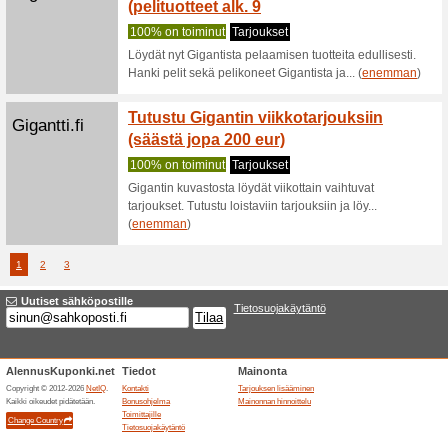
MacPis
Suositt
Saat nyt 
alennuksel
(
enemma
Macpiste.fi
IPhone 
jopa 5