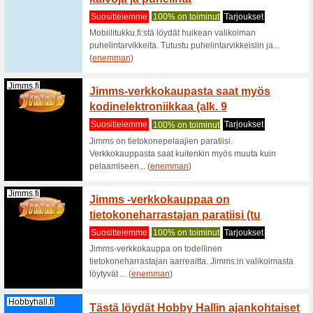
Suodattaa:
Järjeste
Kodinkoneet ja tiet
F-Secure.com
F-Secu
ensimm
Suositt
Hyödynnä
alennusta