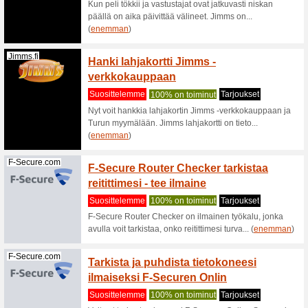
Jbl.com
Ilmain
Suositt
Saat ilma
verkkoka
Apple.com
Upea A
ja en