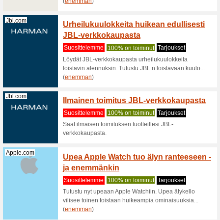
Jimms.fi
Jimms
tietoko
Suositt
Jimms-ve
tietokone
löytyvät ..
Hobbyhall.fi
Tästä 