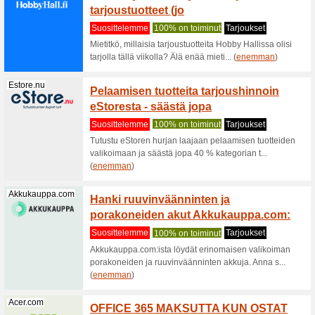
(
enemma
Mobiilitukku.fi
Mobiil
kalvoja
Suositt
Mobiilitu
puhelintar
(
enemma