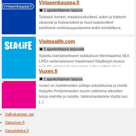
Kaupat: V
Valaisi
2 ajan
Valaisinm
valaisimia
Vidaxl.