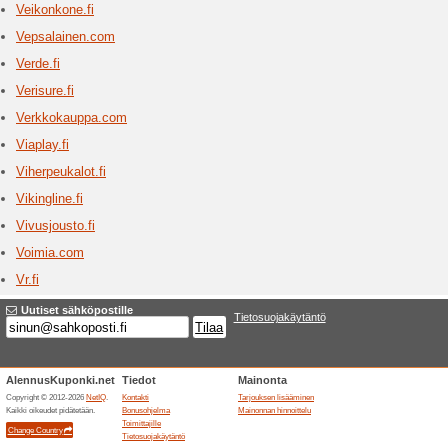
3 ajan
Kodin, pu
vidaXL.
Virtas
1 ajan
Työkalut,
varaosat 