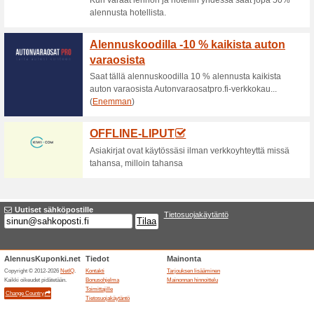
Liity Viking Clubiin ja
100% on toiminut
Tarjoukset
Viking Clubiin rekisteröitymin
laivalla, että maissa. Rekister
rekisteröityä Viikkarin sivuilla
Varaa Helsinki-Tukhol