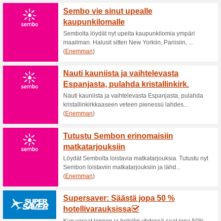
Ajankohtaiset alenn
S-etukortilla saat al
matk
100% on toiminut
Tarjoukset
S-etukortin omistajat saavat ny
reittimatkoista. Lisäksi saat a
tutustua S-etukorttilaisten etu