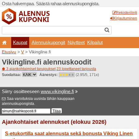
Osta halvempaa. Säästä ra
Kaupat
Alennuskup
Etusivu
>
V
> Vikingline.fi