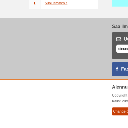
50plusmatch.fi
Saa ilm
U
Fa
Alennu
Copyrigh
Kaikki oik
Change C