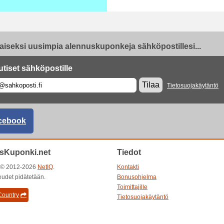
aiseksi uusimpia alennuskuponkeja sähköpostillesi...
utiset sähköpostille
Tilaa
Tietosuojakäytäntö
cebook
sKuponki.net
Tiedot
t © 2012-2026
NetIQ
.
Kontakti
eudet pidätetään.
Bonusohjelma
Toimittajille
ountry
Tietosuojakäytäntö