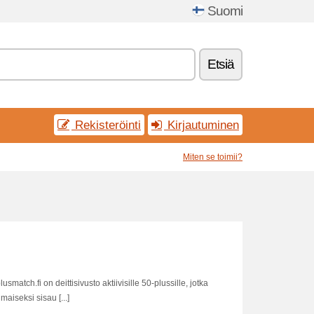
Suomi
Etsiä
Rekisteröinti
Kirjautuminen
Miten se toimii?
plusmatch.fi on deittisivusto aktiivisille 50-plussille, jotka
aiseksi sisau [...]