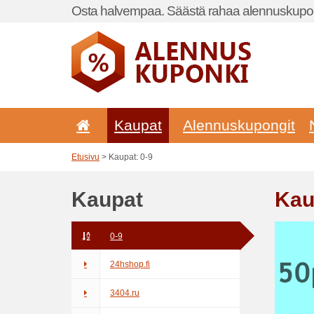
Osta halvempaa. Säästä rahaa alennuskupon
Kaupat
Alennuskupongit
Etusivu
> Kaupat: 0-9
Kaupat
Kau
0-9
24hshop.fi
3404.ru