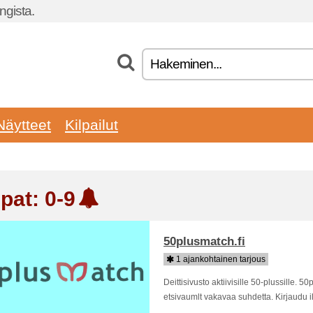
gista.
Näytteet
Kilpailut
pat: 0-9
50plusmatch.fi
1 ajankohtainen tarjous
Deittisivusto aktiivisille 50-plussille. 50
etsivaumlt vakavaa suhdetta. Kirjaudu ilm