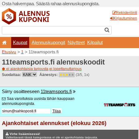
Osta halvempaa. Säästä ra
Kaupat
Alennuskup
Etusivu
>
1
> 11teamsports.