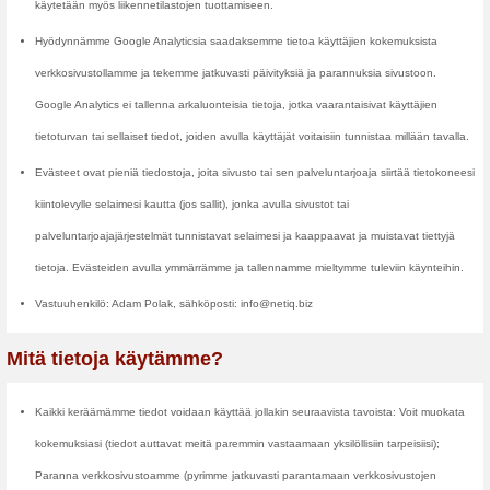
Mitä tietoja kerääm
Keräämme tietoja sinulta, kun rek
kupongin/alennusuutisen. Kun re
ja sähköpostiosoite. Voit kuiten
Keräämme ja tallennamme lokitiet