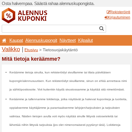
Osta halvempaa. Säästä ra
Kaupat
Alennuskupon
Valikko
|
Etusivu
> Tieto