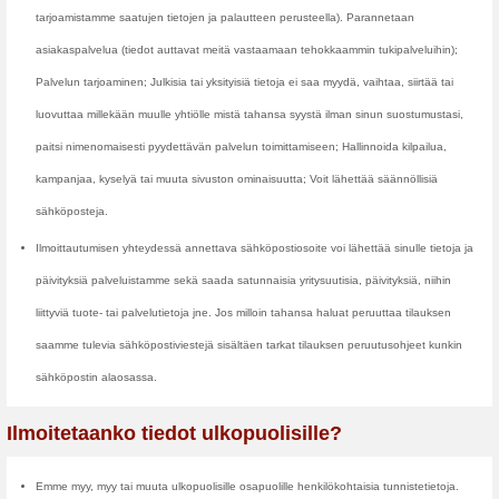
oppiaksemme käyttäjämme ja par
valintaa. Näiden tietojen avulla v
lähettää niihin liittyviä tarjouks
käytetään myös liikennetilastoj
Hyödynnämme Google Analyticsi
verkkosivustollamme ja tekemme 