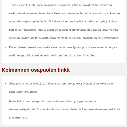
Google Analytics ei tallenna arka
tietoturvan tai sellaiset tiedot, j
Evästeet ovat pieniä tiedostoja, 
kiintolevylle selaimesi kautta (jos
palveluntarjoajajärjestelmät tun
tietoja. Evästeiden avulla ymmä