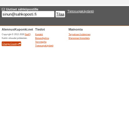
Vastuuhenkilö: Adam Polak, säh
Mitä tietoja käytäm
Kaikki keräämämme tiedot voidaa
kokemuksiasi (tiedot auttavat mei
Paranna verkkosivustoamme (py