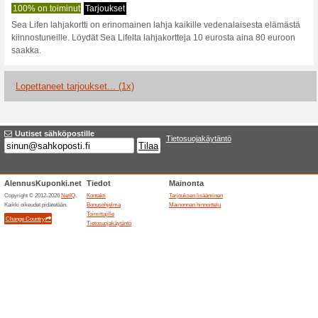
Ajankohtaiset alenn
Osta SEA LIFEn liput n
Suosittelemme
100% on toim
Kun ostat SEA LIFEn liput neti
ovat hinnaltaan seuraavat: per