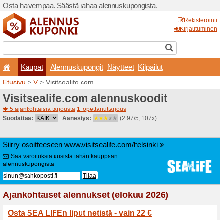
Osta halvempaa. Säästä ra
Kaupat
Alennuskup
Etusivu
>
V
> Visitsealife.c