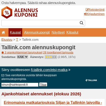
Osta halvempaa. Säästä ra
Kaupat
Alennuskup
Etusivu
>
T
> Tallink.com