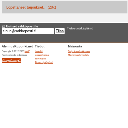
Ajankohtaiset alenn
Erinomaisia matkatarjou
Suosittelemme
100% on toim
Löydä parhaat risteilytarjoukset
päivä Tukholmassa -risteilyt H
Tallinnaan. Tutustu kaikkiin Ta
tarjousta.