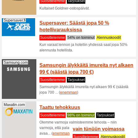
Piiloli
€
Suositt
Saat Lens
linssinest
Mytheresa.com
Myther
alennu