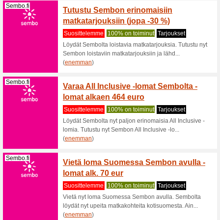
Visitsealife...
Osta S
Suositt
Kun ostat
paikan pä
(
enemma
Visitsealife...
Aikuis
euroll