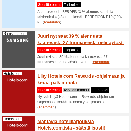
Tilatess
ilmaisen 
(
enemma
Thebodyshop.fi
The Bo
(sääst
Suositt
Tarjouks