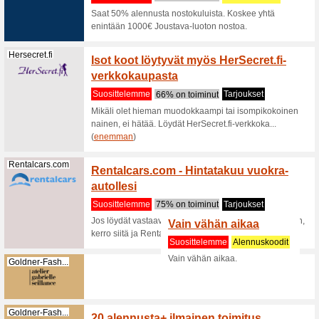
huikeista 
(
enemma
Nordicfeel.com
Boss -
alennu
Suositt
Saat jopa
kun shopp
(
enemma