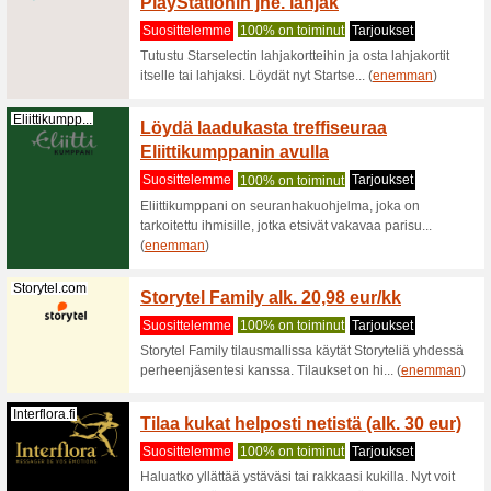
Suodattaa:
Järjeste
Suositeltava tarjouk
Startselect.com
Netflix
Startse
Suositt
Saat nyt S