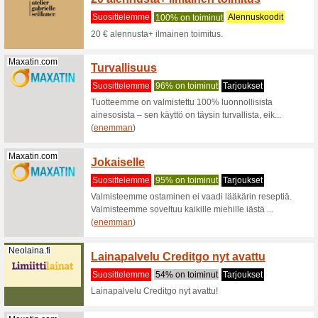
Nordicfeel.com
10 % al
Nordic
Suositt
Tilaamall
alennusta 
(
enemma