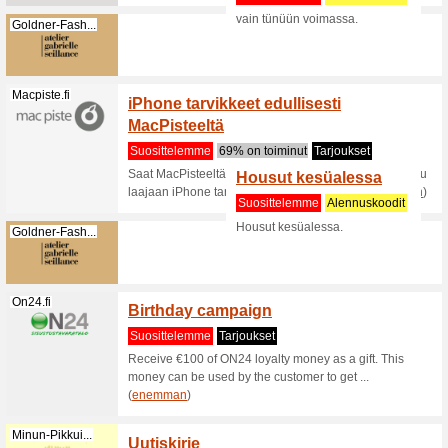
Suositt
Nyt kanna
Mytheres
kuten ... (
Mytheresa.com
Huippu
Mythe
Suositt