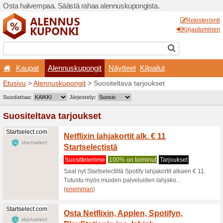
Osta halvempaa. Säästä ra
Kaupat
Alennuskupo
Etusivu
>
Alennuskupongit
>