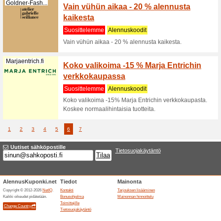
Suositt
Vietä ny
löydät ny
(
enemma
Scandinavian...
Nyt po
Outdoo
Suositt