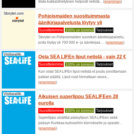
Tutustu m
(
enemma
Startselect.com
Osta Ne
PlaySta
Suositt
Tutustu St
itselle ta