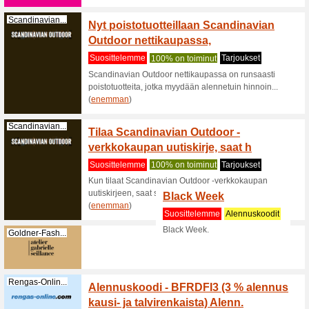
Suositt
Superlip
pääsyn Ku
(
enemma
Thebodyshop.fi
Saat i
tilauks
Suositt