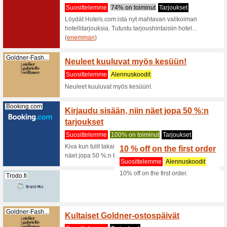
tarjoustuo
(
enemma
Lenson.com
Piiloli
Suositt
Saat Lens
löydät se
Lenson.com