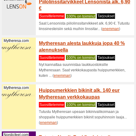
Storyte
Suositt
Storytel 
perheenjä
Interflora.fi
Tilaa k
Suositt
Haluatko y