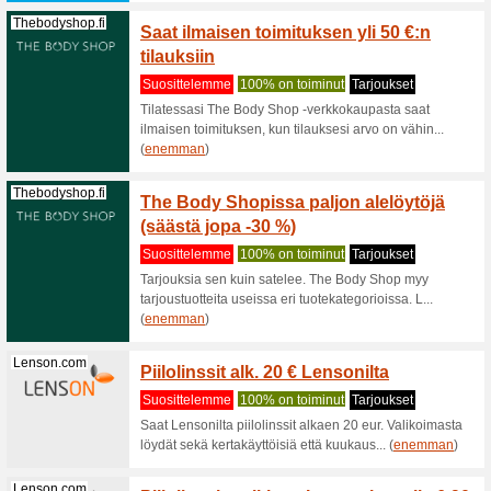
Eliittikumpp...
Löydä 
Eliitt
Suositt
Eliittiku
tarkoitett
(
enemma
Storytel.com