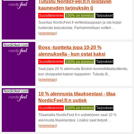
tilata kuk
Storytel.com
Pohjo
äänikir
Suositt
Storytel 
josta löyt