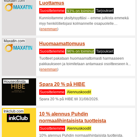
Sembo.fi
Tutust
matkat
Suositt
Löydät Se
Sembon lo
(
enemma
Sembo.fi
Varaa 