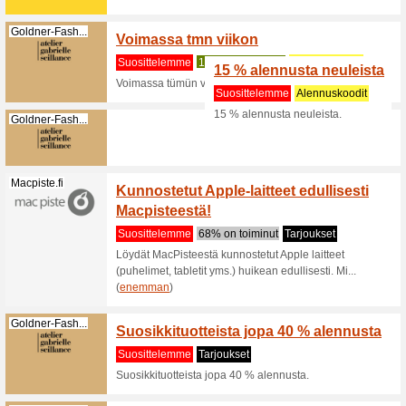
lomat 
Suositt
Löydät Se
lomia. Tu
(
enemma
Sembo.fi
Vietä 
lomat a