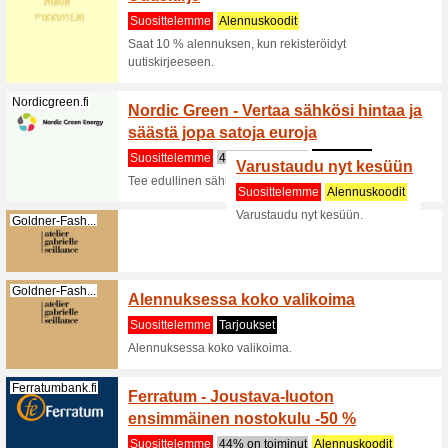
Tutustu 
shoppaile
(
enemma
Nordicfeel.com
Tutustu
kauneu
Suositt
Suuntaa N