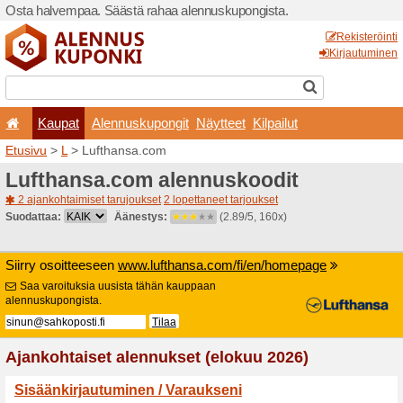
Osta halvempaa. Säästä ra
Kaupat
Alennuskup
Etusivu
>
L
> Lufthansa.co