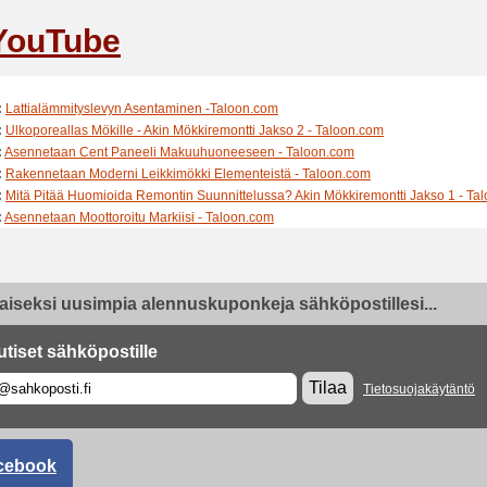
YouTube
:
Lattialämmityslevyn Asentaminen -Taloon.com
:
Ulkoporeallas Mökille - Akin Mökkiremontti Jakso 2 - Taloon.com
:
Asennetaan Cent Paneeli Makuuhuoneeseen - Taloon.com
:
Rakennetaan Moderni Leikkimökki Elementeistä - Taloon.com
:
Mitä Pitää Huomioida Remontin Suunnittelussa? Akin Mökkiremontti Jakso 1 - Ta
:
Asennetaan Moottoroitu Markiisi - Taloon.com
:
Asennetaan Hyönteissuojaovet - Taloon.com
:
Nopea ja Helppo Nurmikon Rajaus Taloon.com
:
Näin Puhdistat Grillin Kesäkuntoon Taloon.com
aiseksi uusimpia alennuskuponkeja sähköpostillesi...
:
Asennetaan Kauko-ohjattava Harvian Kiuas - Taloon.com
:
Säilytystila Vinokaton Alle Taloon.com
:
Asennetaan S-Bar Kylmäjuoma-automaatti Saunaan Taloon.com
utiset sähköpostille
:
Säilytysjärjestelmä Säädettävillä Mitoilla Taloon.com
Tilaa
Tietosuojakäytäntö
:
Testissä Kotimainen Sovella Hyllyjärjestelmä Taloon.com
:
Hietakari Suihkunurkan Asennus Taloon.com
:
Bosch Linjalaser ja Rakenneilmaisin Taloon.com
:
Testissä Jämpti Koiratarha Taloon.com
cebook
:
Ulkoporeallas Lyfco Poseidon 5-6 hlöä 35 suutinta tummanruskea/valkoinen