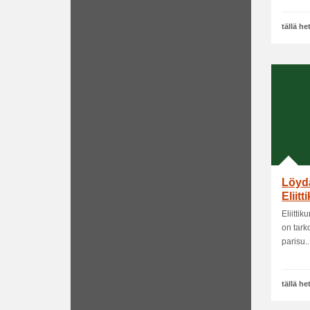
tällä h
Löydä
Eliit
Eliitti
on tarko
parisu...
tällä h