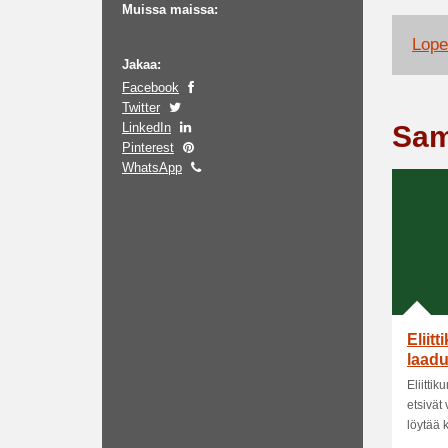
Muissa maissa:
Lope
Jakaa:
Facebook
Twitter
LinkedIn
Sam
Pinterest
WhatsApp
Eliit
laadu
Eliittik
etsivät
löytää k.