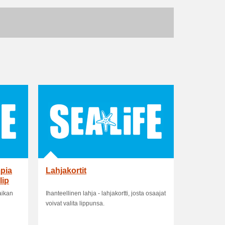
mpia
Lahjakortit
lip
aikan
Ihanteellinen lahja - lahjakortti, josta osaajat
voivat valita lippunsa.