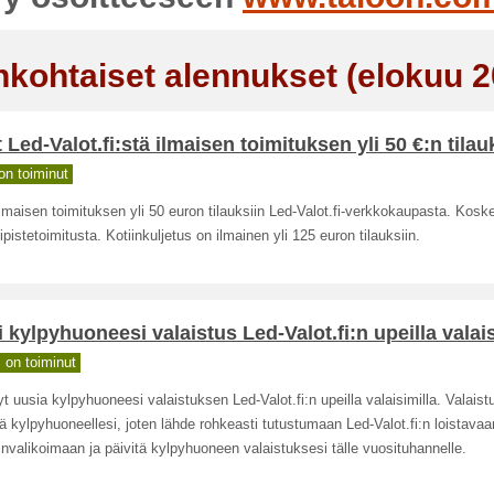
nkohtaiset alennukset (elokuu 2
 Led-Valot.fi:stä ilmaisen toimituksen yli 50 €:n tilau
n toiminut
lmaisen toimituksen yli 50 euron tilauksiin Led-Valot.fi-verkkokaupasta. Kosk
ipistetoimitusta. Kotiinkuljetus on ilmainen yli 125 euron tilauksiin.
 kylpyhuoneesi valaistus Led-Valot.fi:n upeilla valai
on toiminut
yt uusia kylpyhuoneesi valaistuksen Led-Valot.fi:n upeilla valaisimilla. Valais
ä kylpyhuoneellesi, joten lähde rohkeasti tutustumaan Led-Valot.fi:n loistavaa
invalikoimaan ja päivitä kylpyhuoneen valaistuksesi tälle vuosituhannelle.