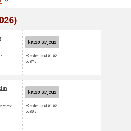
026)
k
katso tarjous
Vahvistetut 01.02.
ee
67x
sim
katso tarjous
Vahvistetut 01.02.
tustekee
68x
n