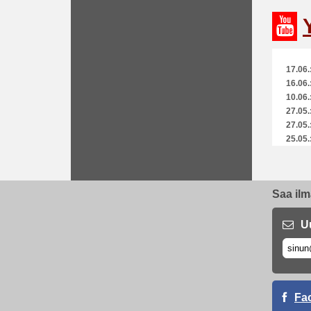
17.06.
16.06.
10.06.
27.05.
27.05.
25.05.
13.05.
11.05.
06.05.
Saa ilm
29.04.
15.04.
01.04.
U
18.03.
04.03.
17.12.
03.12.
26.11.
Fa
24.11.