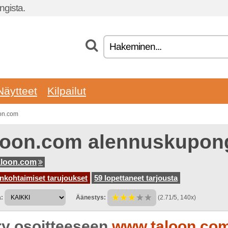
gista.
Näytteet
Kilpailut
oon.com
loon.com alennuskupong
aloon.com
nkohtaimiset tarujoukset
59 lopettaneet tarjousta
:
Äänestys:
(2.71/5, 140x)
rry osoitteeseen
www.taloon.co