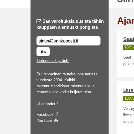
Aja
Saa varoituksia uusista tähän
kauppaan alennuskupongista
Saat
93% o
Tilaa
Saat i
Tietosuojakäytäntö
pakett
Suurenmoinen rautakauppa netissä
vuodesta 2004. Kaikki
rakennustarvikkeet rakentajalle ja
Uusi
remontoijalle kotiin kuljetettuina.
100% 
• Led-Valot.fi
Voit n
Facebook
ihmeit
YouTube
valais