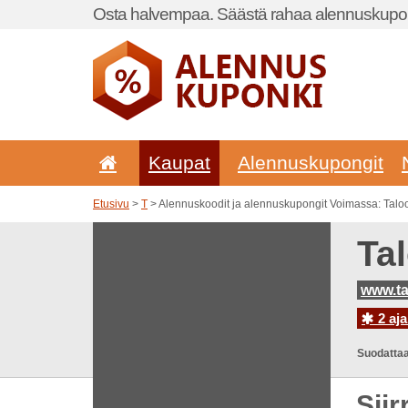
Osta halvempaa. Säästä rahaa alennuskupon
Kaupat
Alennuskupongit
Etusivu
>
T
> Alennuskoodit ja alennuskupongit Voimassa: Tal
Ta
www.t
2 aja
Suodattaa
Sii