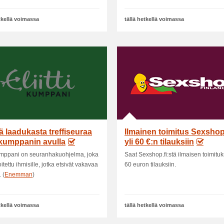
etkellä voimassa
tällä hetkellä voimassa
 laadukasta treffiseuraa
Ilmainen toimitus Sexshop
tikumppanin avulla
yli 60 €:n tilauksiin
kumppani on seuranhakuohjelma, joka
Saat Sexshop.fi:stä ilmaisen toimituk
itettu ihmisille, jotka etsivät vakavaa
60 euron tilauksiin.
 (
Enemman
)
etkellä voimassa
tällä hetkellä voimassa