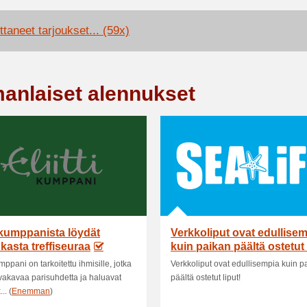
ttaneet tarjoukset... (59x)
anlaiset alennukset
tikumppanista löydät
Verkkoliput ovat edullise
kasta treffiseuraa
kuin paikan päältä ostetut 
umppani on tarkoitettu ihmisille, jotka
Verkkoliput ovat edullisempia kuin p
 vakavaa parisuhdetta ja haluavat
päältä ostetut liput!
.. (
Enemman
)