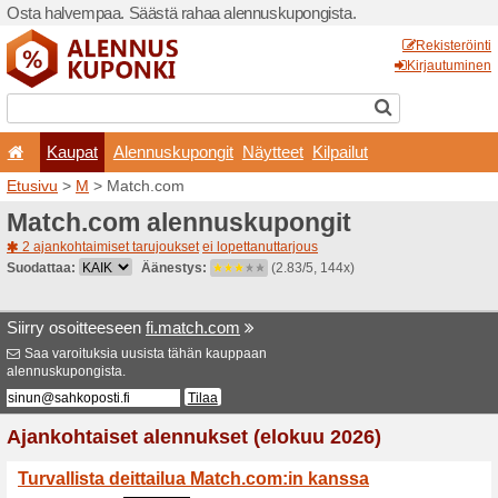
Osta halvempaa. Säästä ra
Kaupat
Alennuskup
Etusivu
>
M
> Match.com