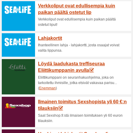
Ajankohtaiset alenn
Turvallista deittailu
48% on toiminut
Tarjoukset
Match.com on erinomainen pa
Match.com:ista tuhansia sink
He kaikki haluavat löytää sen 
sillä viestittelet vain sellaiste