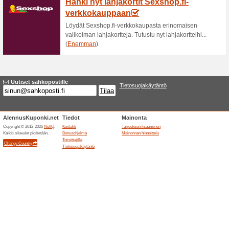
Kokeile Match.com:ia vaikka tä
Liity Match.com:iin j
59% on toiminut
Tarjoukset
Sitä sanotaan, että rakkaus o
deittailu ei ole. Laita siis as
löydä omat mätsisi. Liittyminen
uskomattoman helppoa. Nyt et