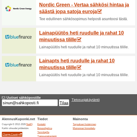
Ajankohtaiset alenn
Uusi vaihtoehto pank
58% on toiminut
Tarjoukset
Yrityslaina 2.000€-100.000€ n
pyytäminen ei sido mihinkään.
tai aikaa vieviä henkilökohtai