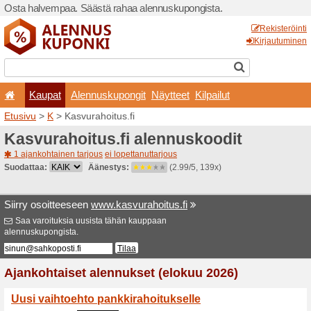
Osta halvempaa. Säästä ra
Kaupat
Alennuskup
Etusivu
>
K
> Kasvurahoitus