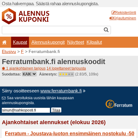
Osta halvempaa. Säästä ra
Kaupat
Alennuskup
Etusivu
>
F
> Ferratumbank