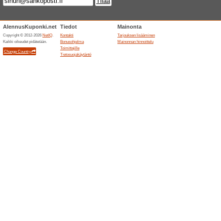
Samanlaiset alennu
Eliitt
treffis
Eliittikum
vakavaa p
(
Enemm