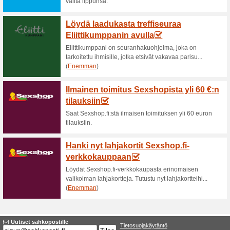
Ajankohtaiset alenn
Ilmainen toimitus yli 6
71% on toiminut
Tarjoukset
Aina ilmainen toimitus yli 69€ 
Lopettaneet tarjoukset... (2