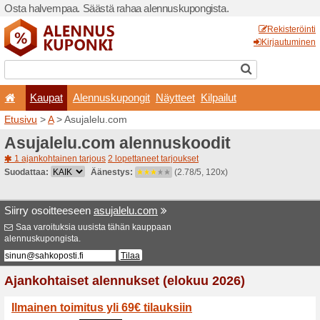
Osta halvempaa. Säästä ra
Kaupat
Alennuskup
Etusivu
>
A
> Asujalelu.com