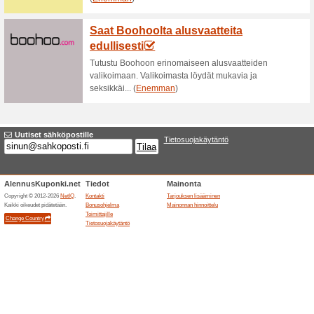
Miesten tuotteita jopa
60% on toiminut
Tarjoukset
Saat nyt miesten tuotteista jop
tarjoukset haltuun Booztlet.fi 
Ajattomat klassikkova
59% on toiminut
Tarjoukset
Löydät nyt Zarasta ajattomia k