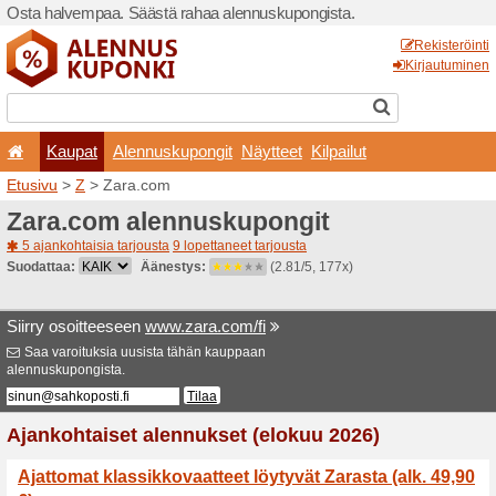
Osta halvempaa. Säästä ra
Kaupat
Alennuskup
Etusivu
>
Z
> Zara.com