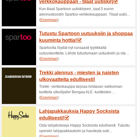
Zaran upeat bleiserit
päivään (
100% on toiminut
Tarjoukset
Päivitä toimistotyylisi Zarassa.
työpaikkasi ja kuljet toimistom
bleisereihin ja shoppaa!