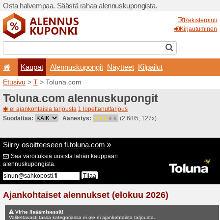
Osta halvempaa. Säästä ra
Kaupat
Alennuskup
Etusivu
>
T
> Toluna.com