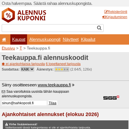
Osta halvempaa. Säästä ra
Kaupat
Alennuskup
Etusivu
>
T
> Teekauppa.fi