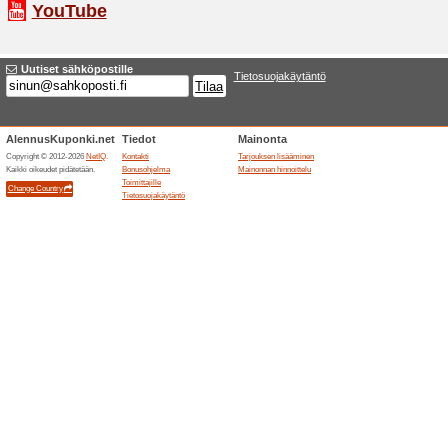
Prisman verkkokauppaan 30% 
Prisma alennuskoodi 
34% on toiminut
Alennuskood
Saat 5 € alennusta loppusum
Ilmainen toimitus yli 1
47% on toiminut
Tarjoukset