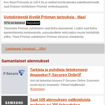
Ajankohtaiset alenn
Prisman kampanjat - tu
50% on toiminut
Tarjoukset
Tutustu Prisman kampanjoihin 
Tuotteet nyt alk. 9,90 eur. Ot