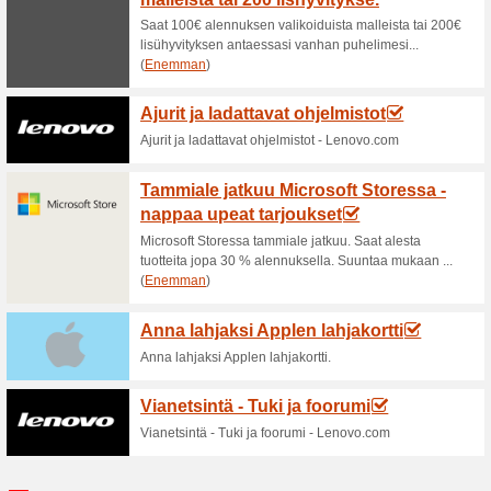
Elektroniikkaa edullis
100% on toiminut
Tarjoukset
Löydät Prismasta elektroniikk
elektroniikkavalikoimaan ja s
verkkokaupasta.
Prisma: 30 % alennu
43% on toiminut
Tarjoukset