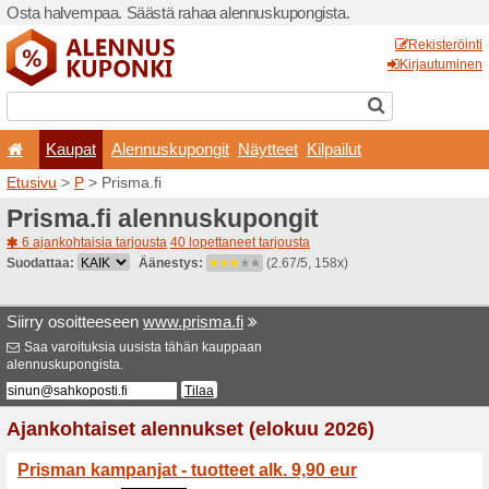
Osta halvempaa. Säästä ra
Kaupat
Alennuskup
Etusivu
>
P
> Prisma.fi