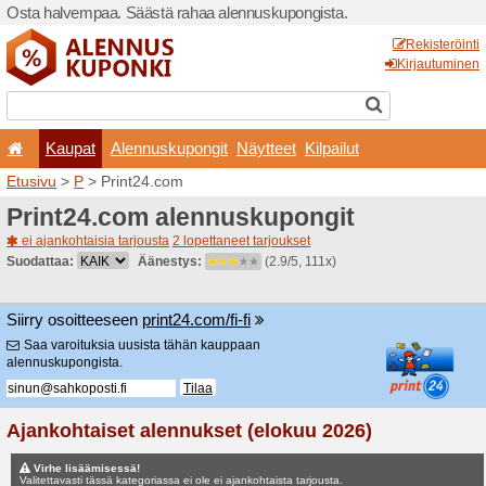
Osta halvempaa. Säästä ra
Kaupat
Alennuskup
Etusivu
>
P
> Print24.com