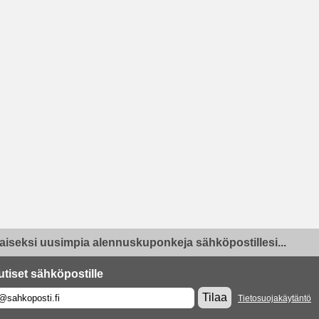
aiseksi uusimpia alennuskuponkeja sähköpostillesi...
utiset sähköpostille
Tilaa
Tietosuojakäytäntö