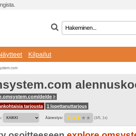
gista.
Näytteet
Kilpailut
system.com
system.com alennusko
e.omsystem.com/de/de
ankohtaisia tarjousta
1 lopettanuttarjous
:
Äänestys:
(3/5, 1x)
rry osoitteeseen
explore.omsyst