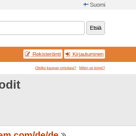
Suomi
Etsiä
Rekisteröinti
Kirjautuminen
Oletko kaupan omistaja?
Miten se toimii?
odit
em.com/de/de