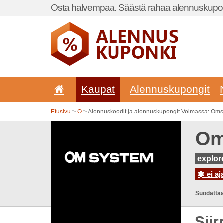
Osta halvempaa. Säästä rahaa alennuskupon
Kaupat
Alennuskupongit
Etusivu
>
O
> Alennuskoodit ja alennuskupongit Voimassa: Om
Om
explor
ei aj
Suodattaa
Sii