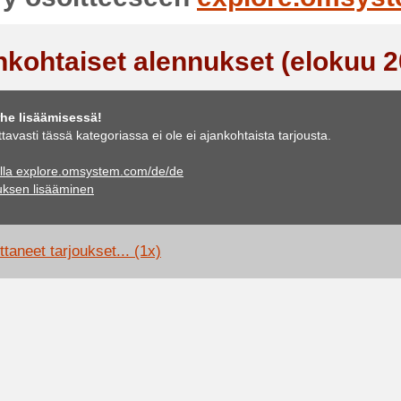
nkohtaiset alennukset (elokuu 2
he lisäämisessä!
ttavasti tässä kategoriassa ei ole ei ajankohtaista tarjousta.
illa explore.omsystem.com/de/de
uksen lisääminen
taneet tarjoukset... (1x)