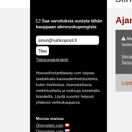
Aja
Saa varoituksia uusista tähän
kauppaan alennuskupongista
Vir
Valite
Tilaa
Viera
Tietosuojakäytäntö
Tarjo
Houseofinstantbeauty.com tarjoaa
laadukkaita kauneudenhoitotuotteita,
Lopet
kuten ihonhoitoa, itseruskettavia,
meikkituotteita ja tuoksuja tunnetuilta
brändeiltä. Löydä suosikit helposti
yhdessä verkkokaupassa.
Muissa maissa:
Omsystem.com
Omsystem.com