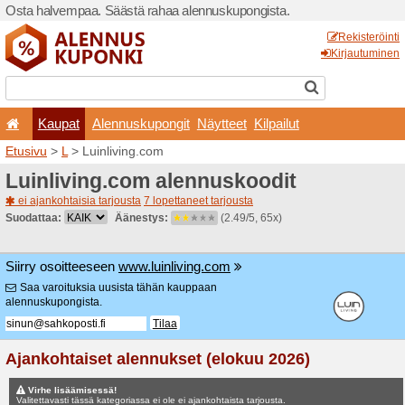
Osta halvempaa. Säästä ra
Kaupat
Alennuskup
Etusivu
>
L
> Luinliving.co