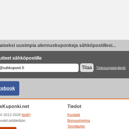
aiseksi uusimpia alennuskuponkeja sähköpostillesi...
utiset sähköpostille
Tilaa
Tietosuojakäytäntö
cebook
sKuponki.net
Tiedot
t © 2012-2026
NetIQ
.
Kontakti
eudet pidätetään.
Bonusohjelma
Toimittajille