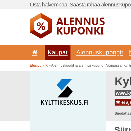
Osta halvempaa. Säästä rahaa alennuskupon
Kaupat
Alennuskupongit
Etusivu
>
K
> Alennuskoodit ja alennuskupongit Voimassa: Kyltti
Ky
www.ky
ei aj
Suodattaa
Sii