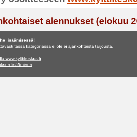
nkohtaiset alennukset (elokuu 2
he lisäämisessä!
ttavasti tässä kategoriassa ei ole ei ajankohtaista tarjousta.
lla www.kylttikeskus.fi
uksen lisääminen