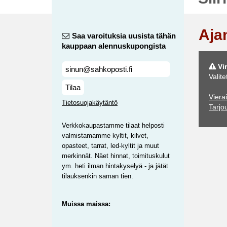
Aja
Saa varoituksia uusista tähän
kauppaan alennuskupongista
Vir
Valite
Tilaa
Vierai
Tietosuojakäytäntö
Tarjo
Verkkokaupastamme tilaat helposti
valmistamamme kyltit, kilvet,
opasteet, tarrat, led-kyltit ja muut
merkinnät. Näet hinnat, toimituskulut
ym. heti ilman hintakyselyä - ja jätät
tilauksenkin saman tien.
Muissa maissa: