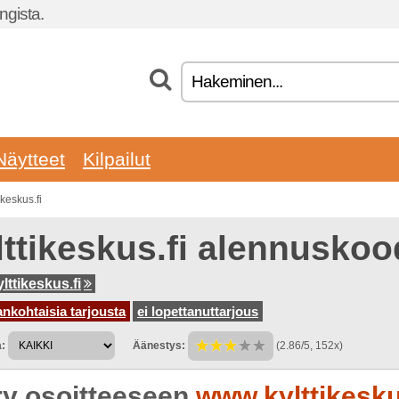
gista.
Näytteet
Kilpailut
keskus.fi
lttikeskus.fi alennuskoo
lttikeskus.fi
ankohtaisia tarjousta
ei lopettanuttarjous
:
Äänestys:
(2.86/5, 152x)
rry osoitteeseen
www.kylttikesku