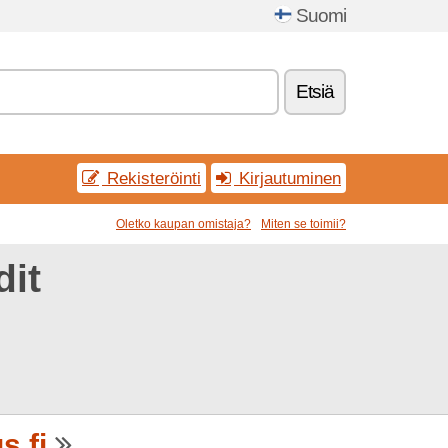
Suomi
Etsiä
Rekisteröinti
Kirjautuminen
Oletko kaupan omistaja?
Miten se toimii?
dit
s.fi