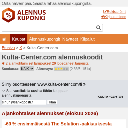
Osta halvempaa. Säästä ra
Kaupat
Alennuskup
Etusivu
>
K
> Kulta-Center