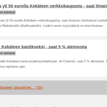
a yli 50 eurolla Kekäleen verkkokaupasta - saat ilmai
n toiminut
laat yli 50 eurolla Kekäleen verkkokaupasta, saat ilmaisen toimituksen tuotteil
 Matkahuolto lähellä-pakettia. Lisäksi nouto myymälästä on aina ilmainen.
y Kekäleen kantikseksi - saat 5 % alennusta
n toiminut
mällä Kekäleen kanta-asiakkuusohjelmaan, eli Charmiin, saat 5 % alennusta. 
sa rajoitetun ajan.
taneet tarjoukset... (3x)