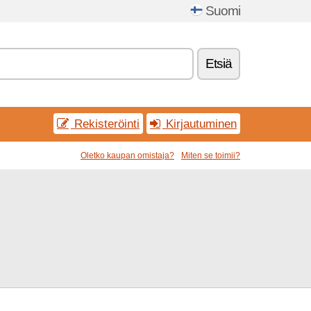
Suomi
Etsiä
Rekisteröinti
Kirjautuminen
Oletko kaupan omistaja?
Miten se toimii?