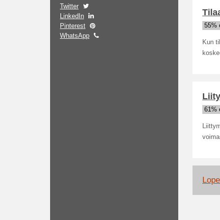
Twitter
Tila
LinkedIn
Pinterest
55% o
WhatsApp
Kun ti
koskee
Liit
61% o
Liitty
voimas
Lopet