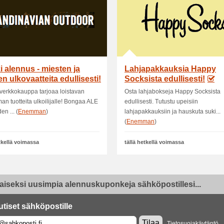
i alennus - miesten ja
Lahjapakkauksia Happy
en ulkovaatteita edullisesti!
Socksista edullisesti!
-verkkokauppa tarjoaa loistavan
Osta lahjabokseja Happy Socksista
man tuotteita ulkoilijalle! Bongaa ALE
edullisesti. Tutustu upeisiin
en ... (
Enemman
)
lahjapakkauksiin ja hauskuta suki...
(
Enemman
)
etkellä voimassa
tällä hetkellä voimassa
aiseksi uusimpia alennuskuponkeja sähköpostillesi...
utiset sähköpostille
Tilaa
Tietosuojakäytäntö