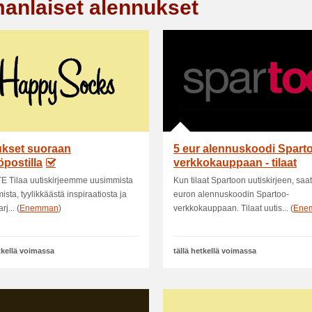
anlaiset alennukset
ukset suoraan
5 eur alennuskoodi Spart
postilla
verkkokauppaan - tilaat
uutiskirj
E Tilaa uutiskirjeemme uusimmista
Kun tilaat Spartoon uutiskirjeen, saat
ista, tyylikkäästä inspiraatiosta ja
euron alennuskoodin Spartoo-
rj... (
Enemman
)
verkkokauppaan. Tilaat uutis... (
Ene
etkellä voimassa
tällä hetkellä voimassa