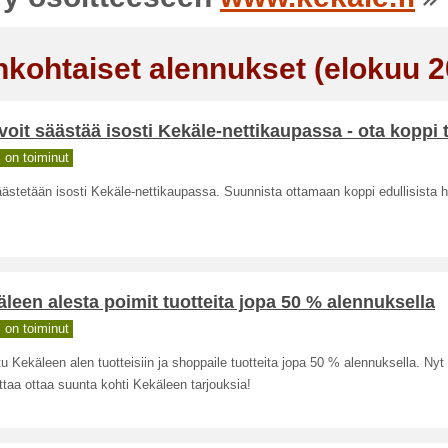
nkohtaiset alennukset (elokuu 2
voit säästää isosti Kekäle-nettikaupassa - ota koppi 
on toiminut
ästetään isosti Kekäle-nettikaupassa. Suunnista ottamaan koppi edullisista h
leen alesta poimit tuotteita jopa 50 % alennuksella
on toiminut
u Kekäleen alen tuotteisiin ja shoppaile tuotteita jopa 50 % alennuksella. Nyt
taa ottaa suunta kohti Kekäleen tarjouksia!