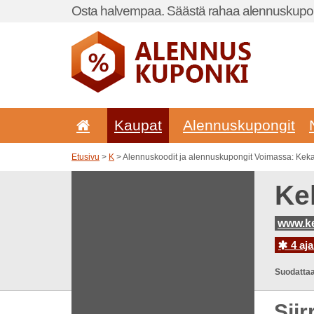
Osta halvempaa. Säästä rahaa alennuskupon
Kaupat
Alennuskupongit
Etusivu
>
K
> Alennuskoodit ja alennuskupongit Voimassa: Kekal
Ke
www.ke
4 aja
Suodattaa
Sii