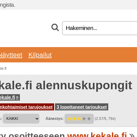
gista.
Näytteet
Kilpailut
e.fi
kale.fi alennuskupongit
kale.fi
nkohtaimiset tarujoukset
3 lopettaneet tarjoukset
:
Äänestys:
(2.57/5, 79x)
rry osoitteeseen
www.kekale.fi