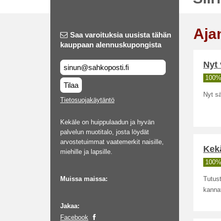
Aja
Saa varoituksia uusista tähän
kauppaan alennuskupongista
Nyt 
100% 
Tilaa
Nyt sä
Tietosuojakäytäntö
Kekäle on huippulaadun ja hyvän
palvelun muotitalo, josta löydät
arvostetuimmat vaatemerkit naisille,
Kekä
miehille ja lapsille.
100% 
Muissa maissa:
Tutust
kannat
Jakaa:
Facebook