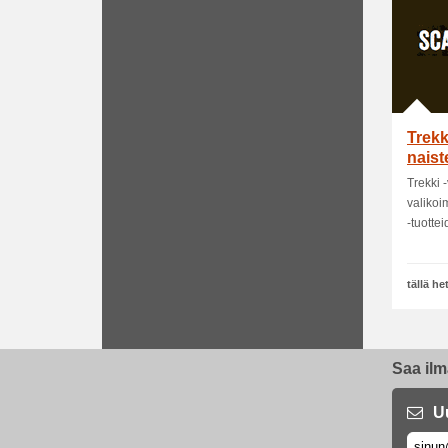
Trekk
naist
Trekki 
valikoi
-tuotteid
tällä h
Saa ilm
U