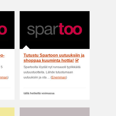
oo-
Tutustu Spartoon uutuuksiin ja
shoppaa kuuminta hottia!
 5
Spartoolta löydät nyt runsaasti tyylikkäitä
uutuustuotteita. Lähde tutustumaan
mman
)
uutuuksiin ja ota ... (
Enemman
)
tällä hetkellä voimassa