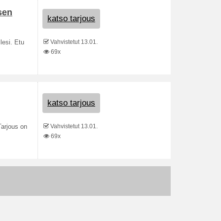
sen
katso tarjous
Vahvistetut 13.01.
lesi. Etu
69x
katso tarjous
Vahvistetut 13.01.
Tarjous on
69x