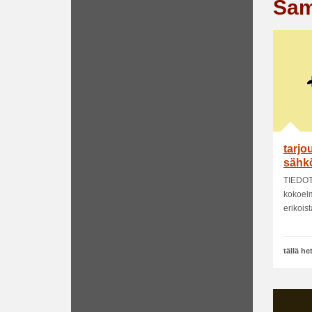
Sam
tarjo
sähkö
TIEDOT
kokoelm
erikoista
tällä h