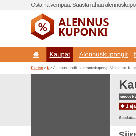
Osta halvempaa. Säästä rahaa alennuskupon
Kaupat
Alennuskupongit
Etusivu
>
K
> Alennuskoodit ja alennuskupongit Voimassa: Kau
Ka
www.ka
1 aja
Suodattaa
Sii