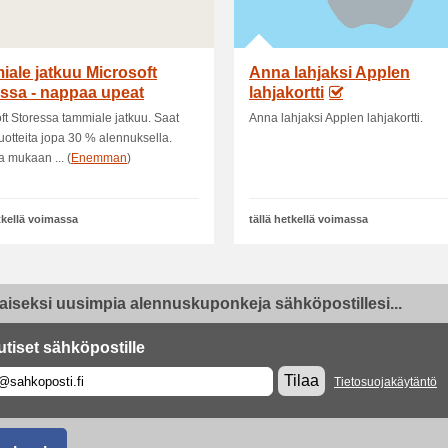
ale jatkuu Microsoft
Anna lahjaksi Applen
ssa - nappaa upeat
lahjakortti
ukset
ft Storessa tammiale jatkuu. Saat
Anna lahjaksi Applen lahjakortti.
tuotteita jopa 30 % alennuksella.
 mukaan ... (
Enemman
)
etkellä voimassa
tällä hetkellä voimassa
aiseksi uusimpia alennuskuponkeja sähköpostillesi...
utiset sähköpostille
Tilaa
Tietosuojakäytäntö