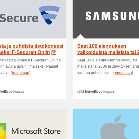
sta ja puhdista tietokoneesi
Saat 100 alennuksen
seksi F-Securen Onlin
valikoiduista malleista tai 
lishyvitykse.
t tarkastaa koneesi F-Securen Online
Saat 100€ alennuksen valikoiduista
in avulla täysin ilmaiseksi. Pääset
malleista tai 200€ lisühyvityksen an
ään... (
Enemman
)
vanhan puhelimesi... (
Enemman
)
etkellä voimassa
tällä hetkellä voimassa