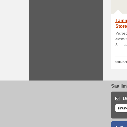
Tammi
Store
tarjo
Microso
alesta 
Suuntaa
tällä h
Saa ilm
U