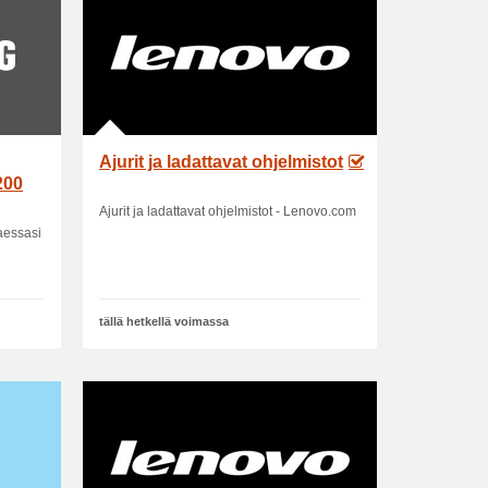
Ajurit ja ladattavat ohjelmistot
200
Ajurit ja ladattavat ohjelmistot - Lenovo.com
taessasi
tällä hetkellä voimassa