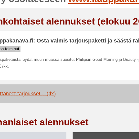
nkohtaiset alennukset (elokuu 2
pakanava.fi: Osta valmis tarjouspaketti ja säästä r
n toiminut
spaketeista löydät muun muassa suositut Philipsin Good Morning ja Beauty -
€ /kk.
taneet tarjoukset... (4x)
anlaiset alennukset