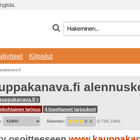
gista.
Näytteet
Kilpailut
ppakanava.fi
uppakanava.fi alennusk
uppakanava.fi
nkohtainen tarjous
4 lopettaneet tarjoukset
:
Äänestys:
(2.73/5, 140x)
rry osoitteeseen
www.kauppakan