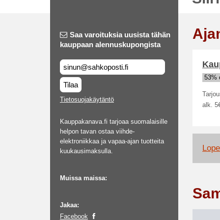
Aja
Saa varoituksia uusista tähän
kauppaan alennuskupongista
Kaup
53% o
Tilaa
Tarjou
Tietosuojakäytäntö
alk. 5
Kauppakanava.fi tarjoaa suomalaisille
helpon tavan ostaa viihde-
elektroniikkaa ja vapaa-ajan tuotteita
Lopet
kuukausimaksulla.
Muissa maissa:
Sam
Jakaa:
Facebook