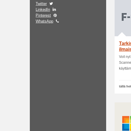
Twitter
LinkedIn
Pinterest
WhatsApp
Tarki
ilmai
Voit ny
Scanner
käyttäm
tällä h