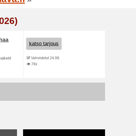
026)
ahaa
katso tarjous
Vahvistetut 24.08.
paketit
78x