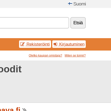
Suomi
Etsiä
Rekisteröinti
Kirjautuminen
Oletko kaupan omistaja?
Miten se toimii?
oodit
ava.fi