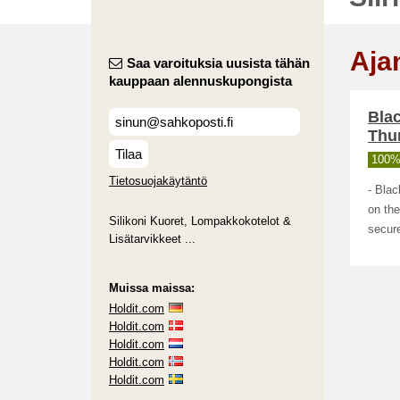
Aja
Saa varoituksia uusista tähän
kauppaan alennuskupongista
Blac
Thu
Tilaa
100% 
Tietosuojakäytäntö
- Blac
on the
Silikoni Kuoret, Lompakkokotelot &
secure
Lisätarvikkeet ...
Muissa maissa:
Holdit.com
Holdit.com
Holdit.com
Holdit.com
Holdit.com