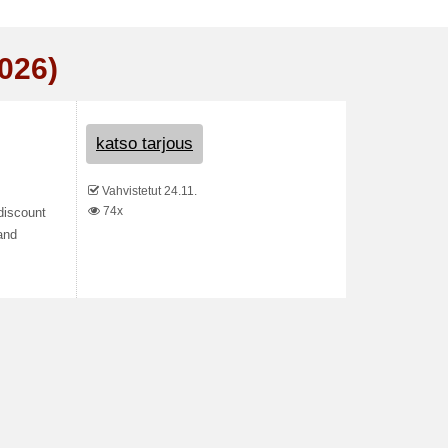
026)
katso tarjous
Vahvistetut 24.11.
74x
 discount
and