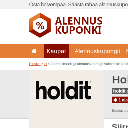
Osta halvempaa. Säästä rahaa alennuskupon
Kaupat
Alennuskupongit
Etusivu
>
H
> Alennuskoodit ja alennuskupongit Voimassa: Hold
Ho
holdit.
1 aja
Suodattaa
Sii