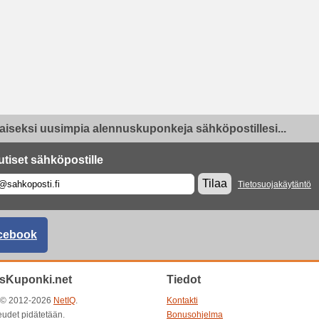
aiseksi uusimpia alennuskuponkeja sähköpostillesi...
utiset sähköpostille
Tilaa
Tietosuojakäytäntö
cebook
sKuponki.net
Tiedot
t © 2012-2026
NetIQ
.
Kontakti
eudet pidätetään.
Bonusohjelma