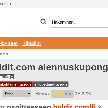
gista.
Näytteet
Kilpailut
it.com
ldit.com alennuskupong
com/fi
nkohtainen tarjous
ei lopettanuttarjous
:
Äänestys:
(2.64/5, 70x)
rry osoitteeseen
holdit.com/fi