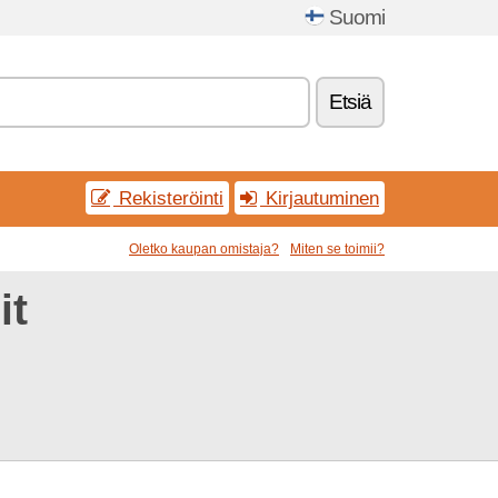
Suomi
Etsiä
Rekisteröinti
Kirjautuminen
Oletko kaupan omistaja?
Miten se toimii?
it