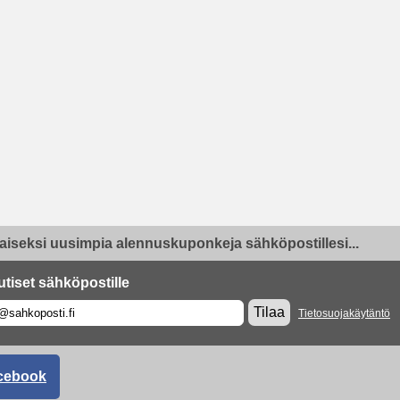
aiseksi uusimpia alennuskuponkeja sähköpostillesi...
utiset sähköpostille
Tilaa
Tietosuojakäytäntö
cebook