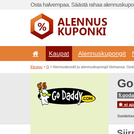
Osta halvempaa. Säästä rahaa alennuskupon
Kaupat
Alennuskupongit
Etusivu
>
G
> Alennuskoodit ja alennuskupongit Voimassa: Go
Go
fi.god
ei aj
Suodattaa
Sii