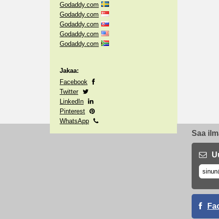
Godaddy.com
Godaddy.com
Godaddy.com
Godaddy.com
Godaddy.com
Jakaa:
Facebook
Twitter
LinkedIn
Pinterest
WhatsApp
Saa ilm
U
Fa