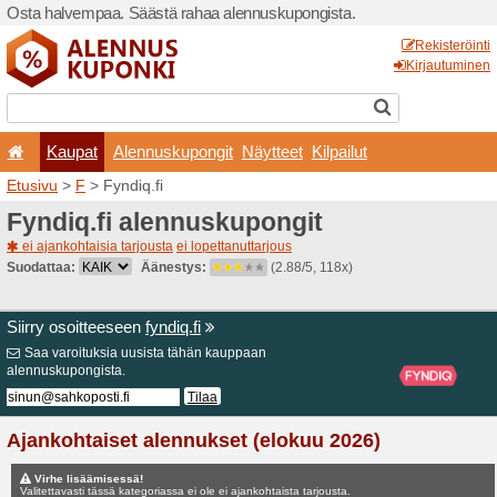
Osta halvempaa. Säästä ra
Kaupat
Alennuskup
Etusivu
>
F
> Fyndiq.fi