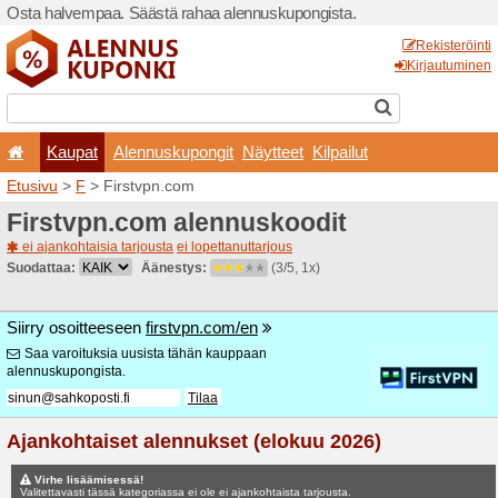
Osta halvempaa. Säästä ra
Kaupat
Alennuskup
Etusivu
>
F
> Firstvpn.com