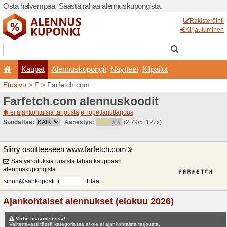
Osta halvempaa. Säästä ra
Kaupat
Alennuskup
Etusivu
>
F
> Farfetch.com