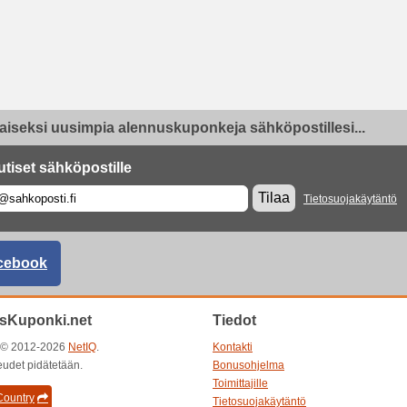
aiseksi uusimpia alennuskuponkeja sähköpostillesi...
utiset sähköpostille
Tilaa
Tietosuojakäytäntö
cebook
sKuponki.net
Tiedot
t © 2012-2026
NetIQ
.
Kontakti
eudet pidätetään.
Bonusohjelma
Toimittajille
ountry
Tietosuojakäytäntö