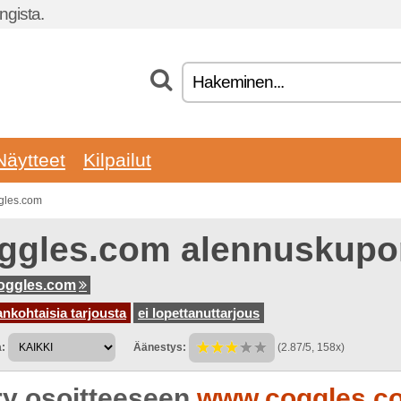
gista.
Näytteet
Kilpailut
gles.com
ggles.com alennuskupo
oggles.com
ankohtaisia tarjousta
ei lopettanuttarjous
:
Äänestys:
(2.87/5, 158x)
rry osoitteeseen
www.coggles.c