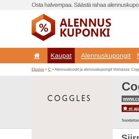
Osta halvempaa. Säästä rahaa alennuskupon
Kaupat
Alennuskupongit
Etusivu
>
C
> Alennuskoodit ja alennuskupongit Voimassa: Cog
Co
www.c
ei aj
Suodattaa
Sii