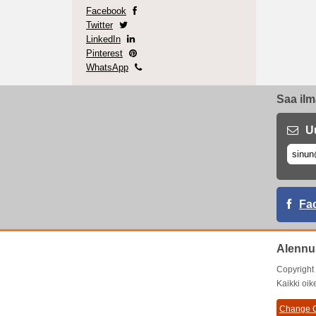
Facebook
Twitter
LinkedIn
Pinterest
WhatsApp
Saa ilm
U
Fa
Alennu
Copyrigh
Kaikki oik
Change C