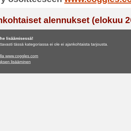
nkohtaiset alennukset (elokuu 2
he lisäämisessä!
ttavasti tässä kategoriassa ei ole ei ajankohtaista tarjousta.
illa www.coggles.com
uksen lisääminen