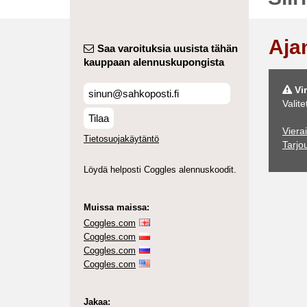
Aja
Saa varoituksia uusista tähän
kauppaan alennuskupongista
Vir
Valite
Tilaa
Viera
Tietosuojakäytäntö
Tarjo
Löydä helposti Coggles alennuskoodit.
Muissa maissa:
Coggles.com
Coggles.com
Coggles.com
Coggles.com
Jakaa: