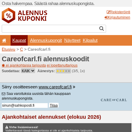
Osta halvempaa. Säästä ra
Kaupat
Alennuskup
Etusivu
>
C
> Careofcarl.fi