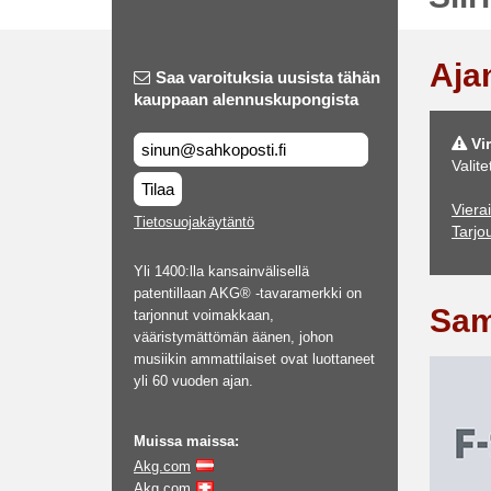
Aja
Saa varoituksia uusista tähän
kauppaan alennuskupongista
Vir
Valite
Tilaa
Vierai
Tietosuojakäytäntö
Tarjo
Yli 1400:lla kansainvälisellä
patentillaan AKG® -tavaramerkki on
Sam
tarjonnut voimakkaan,
vääristymättömän äänen, johon
musiikin ammattilaiset ovat luottaneet
yli 60 vuoden ajan.
Muissa maissa:
Akg.com
Akg.com