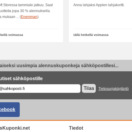
ukset
ft Storessa tammiale jatkuu. Saat
Anna lahjaksi Applen lahjakortti.
tuotteita jopa 30 % alennuksella.
 mukaan ... (
Enemman
)
etkellä voimassa
tällä hetkellä voimassa
aiseksi uusimpia alennuskuponkeja sähköpostillesi...
utiset sähköpostille
Tilaa
Tietosuojakäytäntö
cebook
sKuponki.net
Tiedot