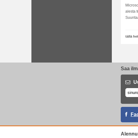
tarjo
Microso
alesta 
Suuntaa
tällä h
Saa ilm
U
Fa
Alennu