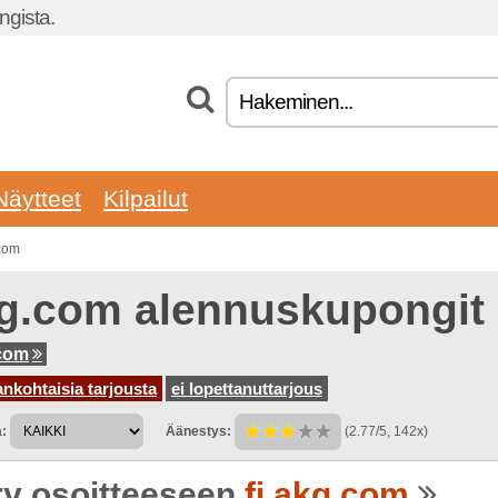
gista.
Näytteet
Kilpailut
.com
g.com alennuskupongit
.com
ankohtaisia tarjousta
ei lopettanuttarjous
:
Äänestys:
(2.77/5, 142x)
rry osoitteeseen
fi.akg.com