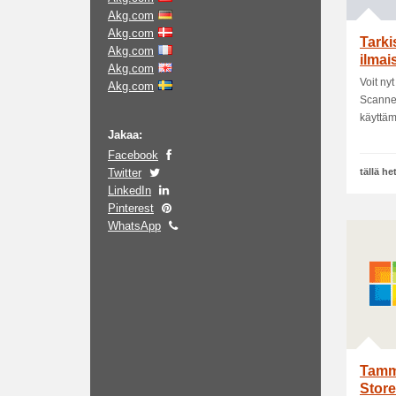
Akg.com
Akg.com
Tarki
Akg.com
ilmai
Akg.com
Voit ny
Akg.com
Scanner
käyttäm
Jakaa:
Facebook
Twitter
tällä h
LinkedIn
Pinterest
WhatsApp
Tammi
Store