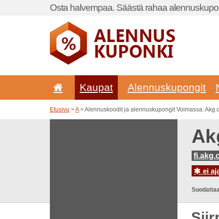
Osta halvempaa. Säästä rahaa alennuskupon
Kaupat
Alennuskupongit
Etusivu
>
A
> Alennuskoodit ja alennuskupongit Voimassa: Akg
Ak
fi.akg
ei aj
Suodattaa
Sii