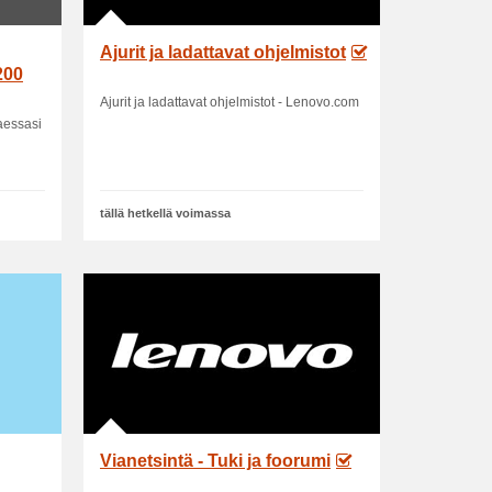
Ajurit ja ladattavat ohjelmistot
200
Ajurit ja ladattavat ohjelmistot - Lenovo.com
taessasi
tällä hetkellä voimassa
Vianetsintä - Tuki ja foorumi