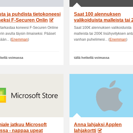
sta ja puhdista tietokoneesi
Saat 100 alennuksen
seksi F-Securen Onlin
valikoiduista malleista tai 
lishyvitykse.
t tarkastaa koneesi F-Securen Online
Saat 100€ alennuksen valikoiduista
in avulla täysin ilmaiseksi. Pääset
malleista tai 200€ lisühyvityksen an
ään... (
Enemman
)
vanhan puhelimesi... (
Enemman
)
etkellä voimassa
tällä hetkellä voimassa
ale jatkuu Microsoft
Anna lahjaksi Applen
ssa - nappaa upeat
lahjakortti