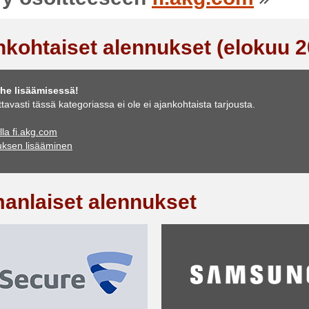
nkohtaiset alennukset (elokuu 2
he lisäämisessä!
ttavasti tässä kategoriassa ei ole ei ajankohtaista tarjousta.
lla fi.akg.com
uksen lisääminen
anlaiset alennukset