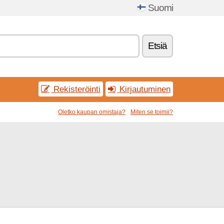
Suomi
Etsiä
Rekisteröinti
Kirjautuminen
Oletko kaupan omistaja?
Miten se toimii?