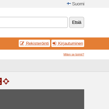
Suomi
Etsiä
Rekisteröinti
Kirjautuminen
Miten se toimii?
x