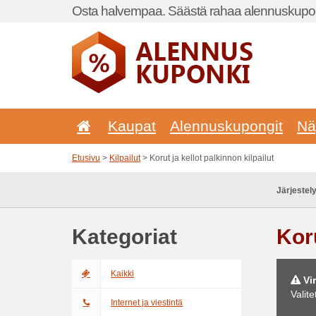
Osta halvempaa. Säästä rahaa alennuskupon
Kaupat
Alennuskupongit
Nä
Etusivu
>
Kilpailut
> Korut ja kellot palkinnon kilpailut
Järjestely
Kategoriat
Koru
Kaikki
Vir
Valite
Internet ja viestintä