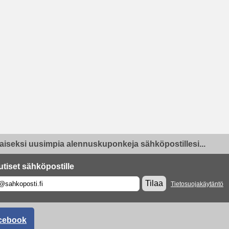
aiseksi uusimpia alennuskuponkeja sähköpostillesi...
utiset sähköpostille
Tilaa
Tietosuojakäytäntö
cebook