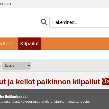
gista.
ytteet
Kilpailut
:
0
t ja kellot palkinnon kilpailut
he lisäämisessä!
ttavasti tässä kategoriassa ei ole ei ajankohtaista tarjousta.