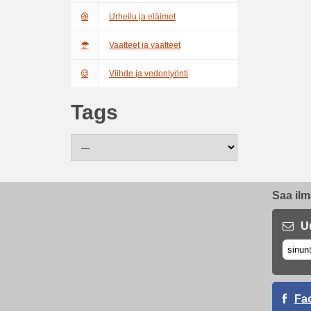
Urheilu ja eläimet
Vaatteet ja vaatteet
Viihde ja vedonlyönti
Tags
Saa ilm
U
Fa