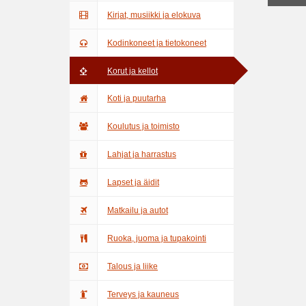
Kirjat, musiikki ja elokuva
Kodinkoneet ja tietokoneet
Korut ja kellot
Koti ja puutarha
Koulutus ja toimisto
Lahjat ja harrastus
Lapset ja äidit
Matkailu ja autot
Ruoka, juoma ja tupakointi
Talous ja liike
Terveys ja kauneus