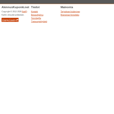
muihin... 
Hanki 
Rengas-
outlet.
Outlet.fi
67% on t
Löydät re
edullisest
(
enemma