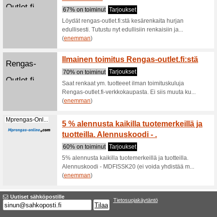
Suodattaa:
Järjeste
Renkaat alekoodi, r
Mprengas-Onl...
5 % al
renkaa
66% on t
5% alennu
Alennusk